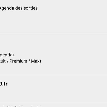
Agenda des sorties
Agenda)
tuit / Premium / Max)
.fr