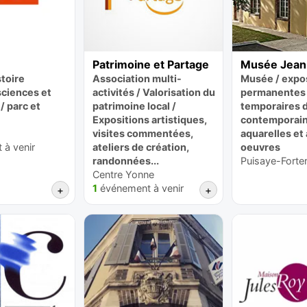
Patrimoine et Partage
Musée Jean
toire
Association multi-
Musée / expo
 sciences et
activités / Valorisation du
permanentes 
/ parc et
patrimoine local /
temporaires d
Expositions artistiques,
contemporain,
visites commentées,
aquarelles et
à venir
ateliers de création,
oeuvres
randonnées...
Puisaye-Forter
Centre Yonne
1
événement à venir
+
+