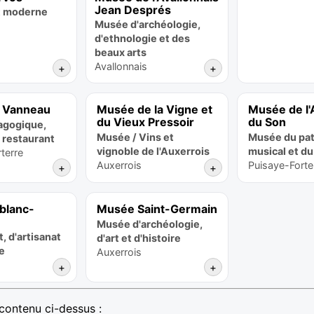
Jean Després
t moderne
Musée d'archéologie,
d'ethnologie et des
beaux arts
Avallonnais
+
+
e Vanneau
Musée de la Vigne et
Musée de l'
du Vieux Pressoir
du Son
agogique,
Musée / Vins et
Musée du pat
restaurant
vignoble de l'Auxerrois
musical et du
terre
Auxerrois
Puisaye-Forte
+
+
blanc-
Musée Saint-Germain
Musée d'archéologie,
, d'artisanat
d'art et d'histoire
re
Auxerrois
+
+
 contenu ci-dessus :