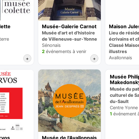
ette
Musée-Galerie Carnot
Maison Jule
Musée d'art et d'histoire
Lieu de résid
terre
de Villeneuve-sur-Yonne
écrivains et 
Sénonais
Classé Maiso
2
événements à venir
illustres
Avallonnais
+
+
Musée Phil
Makedonsk
Musée du pat
culturel de S
du-Sault
Centre Yonne
1
événement à
rvos
Musée de l'Avallonnais