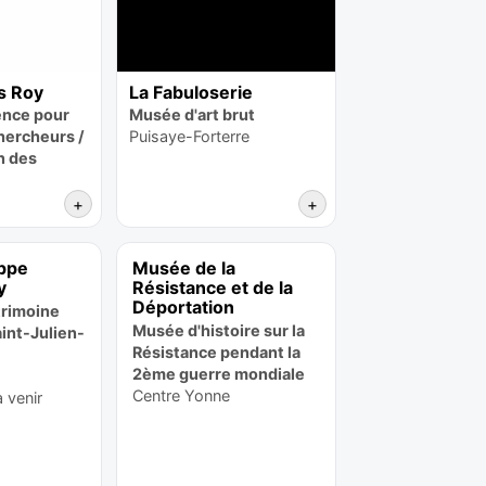
s Roy
La Fabuloserie
ence pour
Musée d'art brut
chercheurs /
Puisaye-Forterre
n des
+
+
ippe
Musée de la
y
Résistance et de la
Déportation
rimoine
Musée d'histoire sur la
aint-Julien-
Résistance pendant la
2ème guerre mondiale
Centre Yonne
 venir