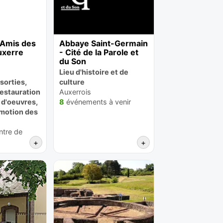
 Amis des
Abbaye Saint-Germain
uxerre
- Cité de la Parole et
du Son
Lieu d'histoire et de
sorties,
culture
restauration
Auxerrois
 d'oeuvres,
8
événements à venir
omotion des
ntre de
+
+