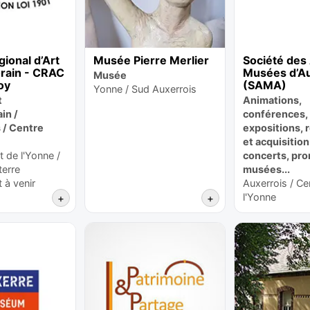
ional d’Art
Musée Pierre Merlier
Société des
rain - CRAC
Musées d’A
Musée
oy
(SAMA)
Yonne / Sud Auxerrois
t
Animations,
in /
conférences, 
 / Centre
expositions, 
et acquisition
 de l'Yonne /
concerts, pr
terre
musées...
à venir
Auxerrois / Ce
l'Yonne
+
+