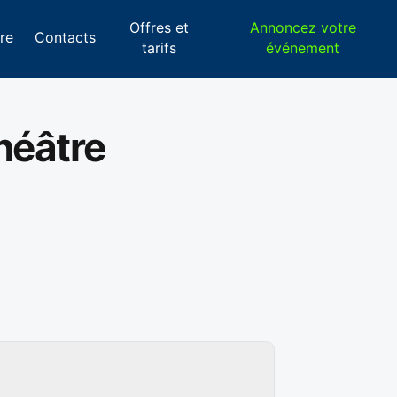
Offres et
Annoncez votre
re
Contacts
tarifs
événement
Théâtre