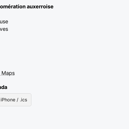
lomération auxerroise
euse
lves
e Maps
nda
iPhone / .ics