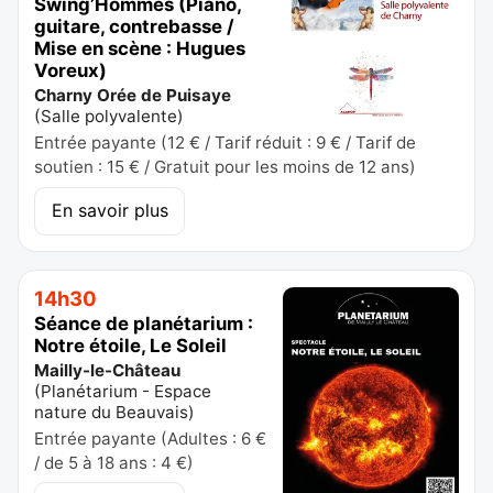
Swing’Hommes (Piano,
guitare, contrebasse /
Mise en scène : Hugues
Voreux)
Charny Orée de Puisaye
(
Salle polyvalente
)
Entrée payante (12 € / Tarif réduit : 9 € / Tarif de
soutien : 15 € / Gratuit pour les moins de 12 ans)
En savoir plus
14h30
Séance de planétarium :
Notre étoile, Le Soleil
Mailly-le-Château
(
Planétarium - Espace
nature du Beauvais
)
Entrée payante (Adultes : 6 €
/ de 5 à 18 ans : 4 €)