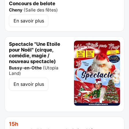
Concours de belote
Cheny
(
Salle des fêtes
)
En savoir plus
Spectacle "Une Etoile
pour Noël" (cirque,
comédie, magie /
nouveau spectacle)
Bussy-en-Othe
(
Utopia
Land
)
En savoir plus
15h