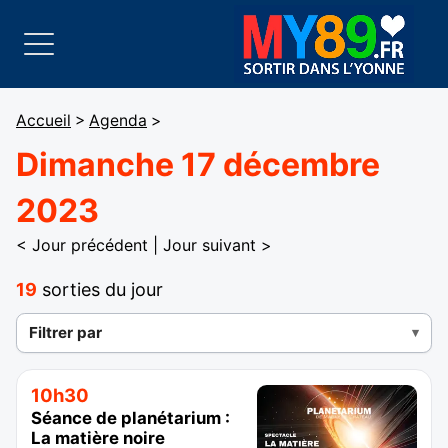
Accueil
>
Agenda
>
Dimanche 17 décembre
2023
< Jour précédent
|
Jour suivant >
19
sorties du jour
Filtrer par
10h30
Séance de planétarium :
La matière noire