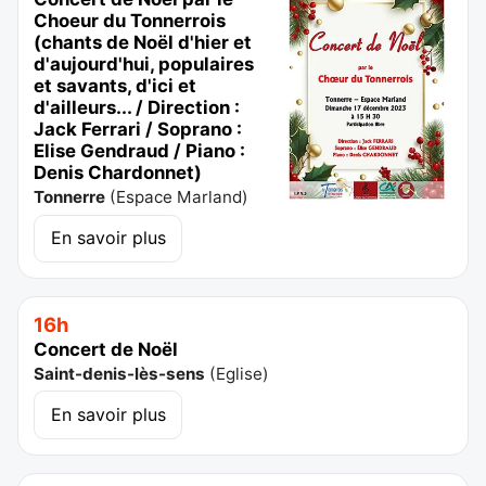
Choeur du Tonnerrois
(chants de Noël d'hier et
d'aujourd'hui, populaires
et savants, d'ici et
d'ailleurs... / Direction :
Jack Ferrari / Soprano :
Elise Gendraud / Piano :
Denis Chardonnet)
Tonnerre
(
Espace Marland
)
En savoir plus
16h
Concert de Noël
Saint-denis-lès-sens
(
Eglise
)
En savoir plus