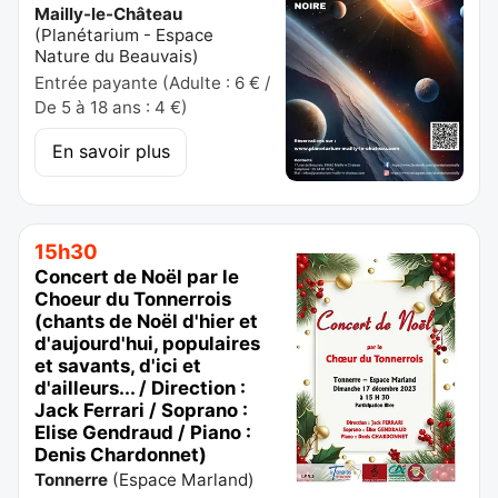
Mailly-le-Château
(
Planétarium - Espace
Nature du Beauvais
)
Entrée payante (Adulte : 6 € /
De 5 à 18 ans : 4 €)
En savoir plus
15h30
Concert de Noël par le
Choeur du Tonnerrois
(chants de Noël d'hier et
d'aujourd'hui, populaires
et savants, d'ici et
d'ailleurs... / Direction :
Jack Ferrari / Soprano :
Elise Gendraud / Piano :
Denis Chardonnet)
Tonnerre
(
Espace Marland
)