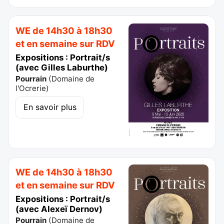
WE de 14h30 à 18h30
et en semaine sur RDV
Expositions : Portrait/s
(avec Gilles Laburthe)
Pourrain
(
Domaine de
l'Ocrerie
)
En savoir plus
WE de 14h30 à 18h30
et en semaine sur RDV
Expositions : Portrait/s
(avec Alexeï Dernov)
Pourrain
(
Domaine de