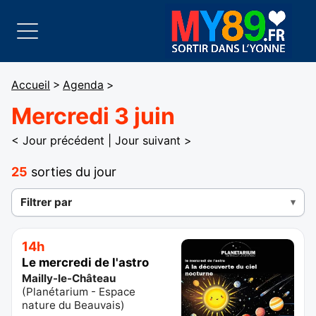
Accueil
>
Agenda
>
Mercredi 3 juin
< Jour précédent
|
Jour suivant >
25
sorties du jour
Filtrer par
14h
Le mercredi de l'astro
Mailly-le-Château
(
Planétarium - Espace
nature du Beauvais
)