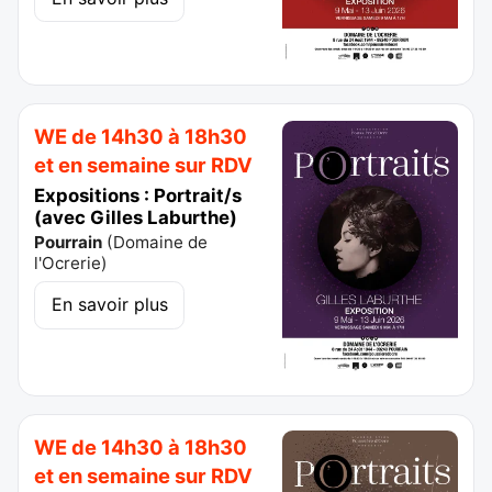
WE de 14h30 à 18h30
et en semaine sur RDV
Expositions : Portrait/s
(avec Gilles Laburthe)
Pourrain
(
Domaine de
l'Ocrerie
)
En savoir plus
WE de 14h30 à 18h30
et en semaine sur RDV