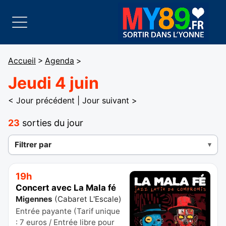
Accueil
>
Agenda
>
Jeudi 4 juin
< Jour précédent
|
Jour suivant >
23
sorties du jour
Filtrer par
19h
Concert avec La Mala fé
Migennes
(
Cabaret L'Escale
)
Entrée payante (Tarif unique
: 7 euros / Entrée libre pour