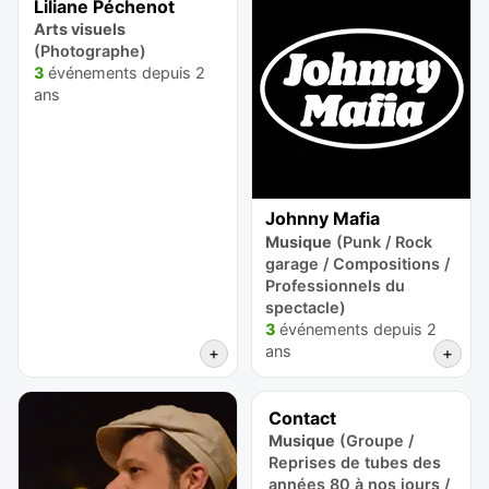
Liliane Péchenot
Arts visuels
(Photographe)
3
événements depuis 2
ans
Johnny Mafia
Musique
(Punk / Rock
garage / Compositions /
Professionnels du
spectacle)
3
événements depuis 2
ans
+
+
Contact
Musique
(Groupe /
Reprises de tubes des
années 80 à nos jours /