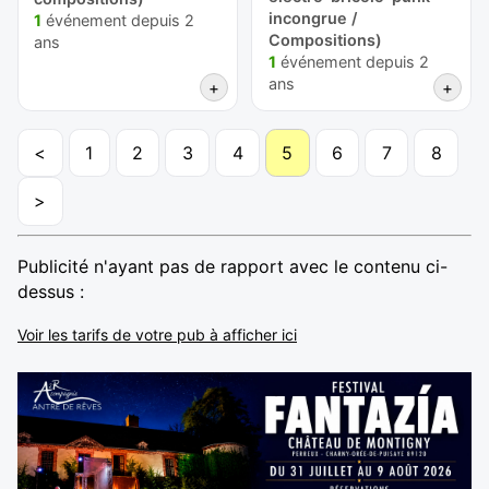
incongrue /
1
événement depuis 2
Compositions)
ans
1
événement depuis 2
ans
+
+
<
1
2
3
4
5
6
7
8
>
Publicité n'ayant pas de rapport avec le contenu ci-
dessus :
Voir les tarifs de votre pub à afficher ici