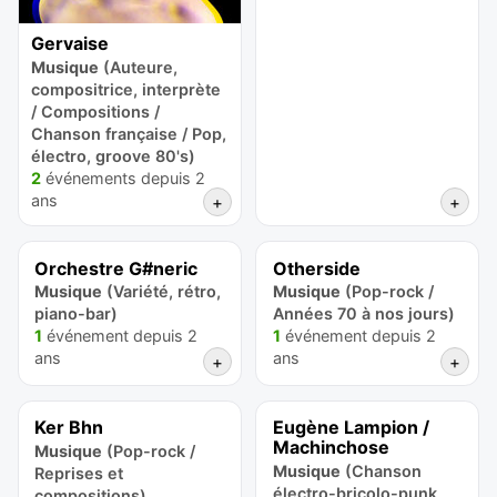
Gervaise
Musique
(Auteure,
compositrice, interprète
/ Compositions /
Chanson française / Pop,
électro, groove 80's)
2
événements depuis 2
ans
+
+
Orchestre G#neric
Otherside
Musique
(Variété, rétro,
Musique
(Pop-rock /
piano-bar)
Années 70 à nos jours)
1
événement depuis 2
1
événement depuis 2
ans
ans
+
+
Ker Bhn
Eugène Lampion /
Machinchose
Musique
(Pop-rock /
Musique
(Chanson
Reprises et
électro-bricolo-punk
compositions)